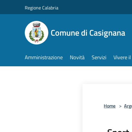
Salta al contenuto principale
Regione Calabria
Comune di Casignana
Amministrazione
Novità
Servizi
Vivere 
Home
>
Arg