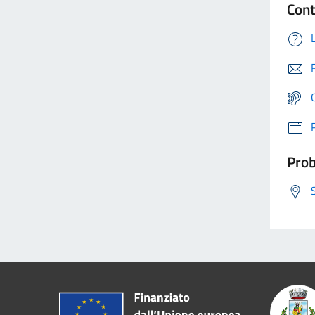
Cont
Prob