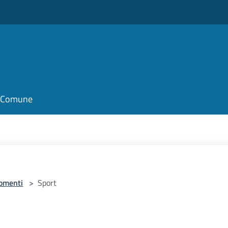
il Comune
omenti
>
Sport