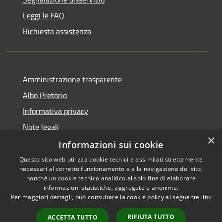
Leggi le FAQ
Richiesta assistenza
Amministrazione trasparente
Albo Pretorio
Informativa privacy
Note legali
×
Dichiarazione di accessibilità
Informazioni sui cookie
Questo sito web utilizza cookie tecnici e assimilati strettamente
necessari al corretto funzionamento e alla navigazione del sito,
nonché un cookie tecnico analitico al solo fine di elaborare
informazioni statistiche, aggregate e anonime.
RSS
Copyright © 2026 • Comune di
Per maggiori dettagli, può consultare la cookie policy al seguente
link
Accessibilità
Casignana • Powered by
Privacy
Municipium
Accesso
•
RIFIUTA TUTTO
ACCETTA TUTTO