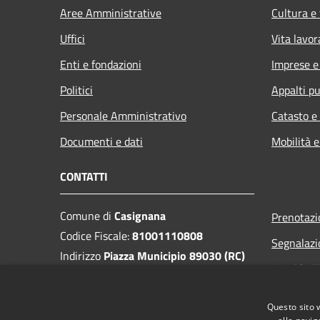
Aree Amministrative
Cultura e
Uffici
Vita lavor
Enti e fondazioni
Imprese 
Politici
Appalti pu
Personale Amministrativo
Catasto e
Documenti e dati
Mobilità e
CONTATTI
Comune di
Casignana
Prenotaz
Codice Fiscale:
81001110808
Segnalazi
Indirizzo
Piazza Municipio 89030 (RC)
Leggi le 
PEC:
protocollo.casignana@asmepec.it
Richiesta
Centralino Unico:
0964 957007
Questo sito 