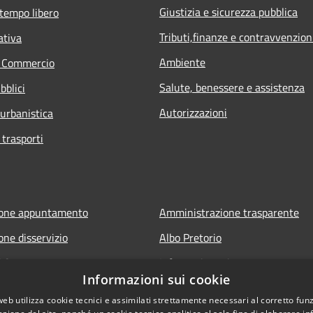
Giustizia e sicurezza pubblica
 tempo libero
Tributi,finanze e contravvenzion
ativa
Ambiente
e Commercio
Salute, benessere e assistenza
bblici
Autorizzazioni
 urbanistica
 trasporti
ione appuntamento
Amministrazione trasparente
one disservizio
Albo Pretorio
FAQ
Informativa privacy
Informazioni sui cookie
 assistenza
Note legali
web utilizza cookie tecnici e assimilati strettamente necessari al corretto fu
Dichiarazione di accessibilità