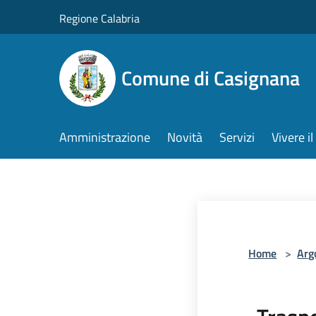
Salta al contenuto principale
Regione Calabria
Comune di Casignana
Amministrazione
Novità
Servizi
Vivere 
Home
>
Arg