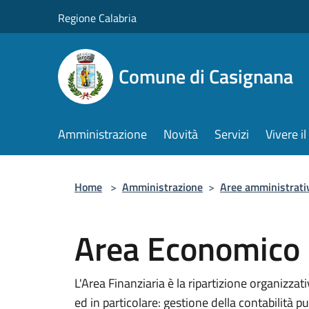
Salta al contenuto principale
Regione Calabria
Comune di Casignana
Amministrazione
Novità
Servizi
Vivere 
Home
>
Amministrazione
>
Aree amministrati
Area Economico -
L'Area Finanziaria è la ripartizione organizzat
ed in particolare: gestione della contabilità pu