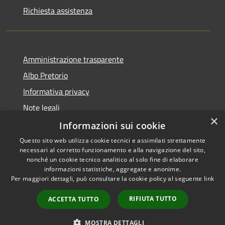
Richiesta assistenza
Amministrazione trasparente
Albo Pretorio
Informativa privacy
Note legali
×
Dichiarazione di accessibilità
Informazioni sui cookie
Questo sito web utilizza cookie tecnici e assimilati strettamente
necessari al corretto funzionamento e alla navigazione del sito,
nonché un cookie tecnico analitico al solo fine di elaborare
informazioni statistiche, aggregate e anonime.
RSS
Copyright © 2026 • Comune di
Per maggiori dettagli, può consultare la cookie policy al seguente
link
Accessibilità
Casignana • Powered by
Privacy
Municipium
Accesso
•
RIFIUTA TUTTO
ACCETTA TUTTO
Cookie
redazione
Mappa del sito
MOSTRA DETTAGLI